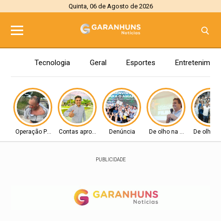
Quinta, 06 de Agosto de 2026
Tecnologia
Geral
Esportes
Entretenimen
Operação Policial
Contas aprovadas
Denúncia
De olho na Alepe
De olho n
PUBLICIDADE