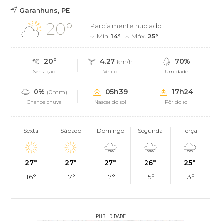
Garanhuns, PE
20°
Parcialmente nublado
Mín.
14°
Máx.
25°
20°
4.27
70%
km/h
Sensação
Vento
Umidade
0%
05h39
17h24
(0mm)
Chance chuva
Nascer do sol
Pôr do sol
Sexta
Sábado
Domingo
Segunda
Terça
27°
27°
27°
26°
25°
16°
17°
17°
15°
13°
PUBLICIDADE