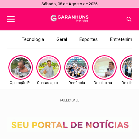
Sábado, 08 de Agosto de 2026
Tecnologia
Geral
Esportes
Entretenimen
Operação Policial
Contas aprovadas
Denúncia
De olho na Alepe
De olho n
PUBLICIDADE