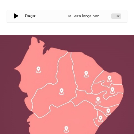
Ouça:
Cajueira lança banco de fontes do Norde
1.0x