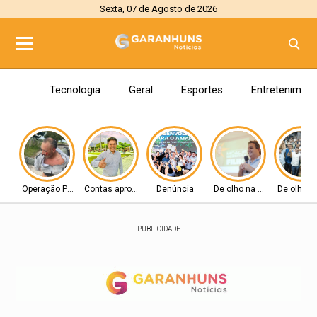
Sexta, 07 de Agosto de 2026
Tecnologia
Geral
Esportes
Entretenimen
Operação Policial
Contas aprovadas
Denúncia
De olho na Alepe
De olho n
PUBLICIDADE