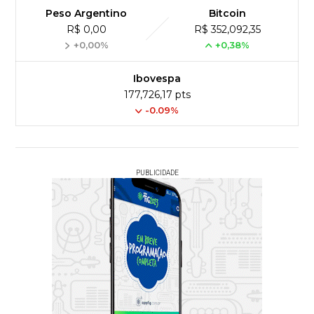
Peso Argentino
Bitcoin
R$ 0,00
R$ 352,092,35
+0,00%
+0,38%
Ibovespa
177,726,17 pts
-0.09%
PUBLICIDADE