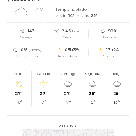
14°
Tempo nublado
Mín.
14°
Máx.
25°
14°
2.45
99%
km/h
Sensação
Vento
Umidade
0%
05h39
17h24
(0mm)
Chance chuva
Nascer do sol
Pôr do sol
Sexta
Sábado
Domingo
Segunda
Terça
27°
27°
27°
26°
25°
16°
17°
17°
15°
13°
PUBLICIDADE