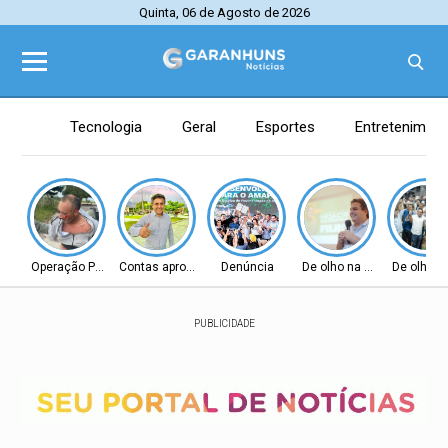
Quinta, 06 de Agosto de 2026
Tecnologia
Geral
Esportes
Entretenimen
Operação Policial
Contas aprovadas
Denúncia
De olho na Alepe
De olho n
PUBLICIDADE