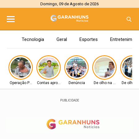
Domingo, 09 de Agosto de 2026
Tecnologia
Geral
Esportes
Entretenimen
Operação Policial
Contas aprovadas
Denúncia
De olho na Alepe
De olho n
PUBLICIDADE