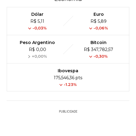
Dólar
Euro
R$ 5,11
R$ 5,89
-0,03%
-0,06%
Peso Argentino
Bitcoin
R$ 0,00
R$ 347,782,57
+0,00%
-0,30%
Ibovespa
175,546,36 pts
-1.23%
PUBLICIDADE