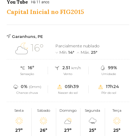
You Tube
Há 11 anos
Capital Inicial no FIG2015
Garanhuns, PE
16°
Parcialmente nublado
Mín.
14°
Máx.
25°
16°
2.51
99%
km/h
Sensação
Vento
Umidade
0%
05h39
17h24
(0mm)
Chance chuva
Nascer do sol
Pôr do sol
Sexta
Sábado
Domingo
Segunda
Terça
27°
26°
27°
25°
25°