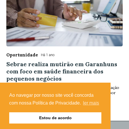
Oportunidade
Há 1 ano
Sebrae realiza mutirão em Garanhuns
com foco em saúde financeira dos
pequenos negócios
Ação vai facilitar o acesso a empréstimos e a renegociação
de dívidas, duas das maiores dificuldades enfrentadas por
Ao navegar por nosso site você concorda
empreendedores
com nossa Política de Privacidade.
ler mais
Estou de acordo