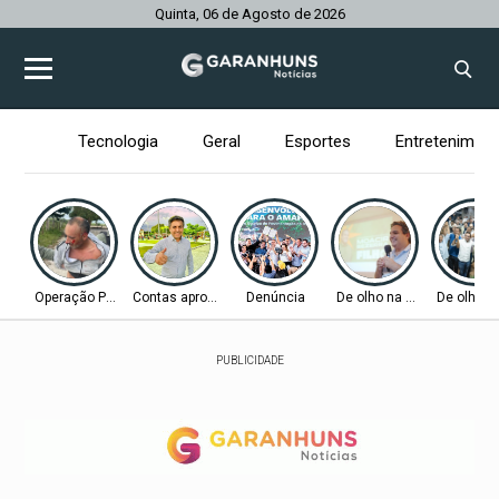
Quinta, 06 de Agosto de 2026
Tecnologia
Geral
Esportes
Entretenimen
Operação Policial
Contas aprovadas
Denúncia
De olho na Alepe
De olho n
PUBLICIDADE