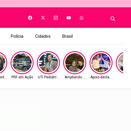
Polícia
Cidades
Brasil
entos
PRF em Ação
UTI Pediátrica
Ampliando as bases
Apoio declarado
Obra