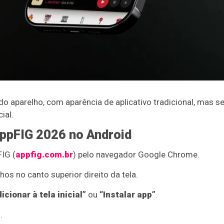
al do aparelho, com aparência de aplicativo tradicional, mas
ial.
ppFIG 2026 no Android
IG (
appfig.com.br
) pelo navegador Google Chrome.
os no canto superior direito da tela.
icionar à tela inicial”
ou
“Instalar app”
.
.