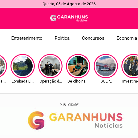
Quarta, 05 de Agosto de 2026
Entretenimento
Política
Concursos
Economia
na Senado
Lombada Eletrônica
Operação da PF e CGU
De olho na Alepe
GOLPE
Investim
PUBLICIDADE