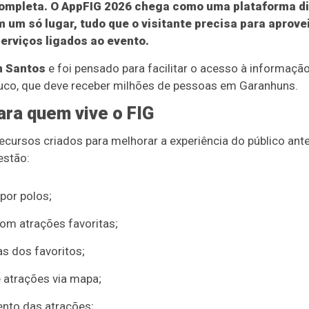
completa. O AppFIG 2026 chega como uma plataforma dig
m um só lugar, tudo que o visitante precisa para aprov
serviços ligados ao evento.
n Santos
e foi pensado para facilitar o acesso à informaç
uco, que deve receber milhões de pessoas em Garanhuns.
ra quem vive o FIG
ursos criados para melhorar a experiência do público antes 
estão:
por polos;
om atrações favoritas;
s dos favoritos;
 atrações via mapa;
nto das atrações;