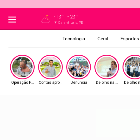
13
23
°C
°C
Garanhuns, PE
Tecnologia
Geral
Esportes
Operação Policial
Contas aprovadas
Denúncia
De olho na Alepe
De olho 