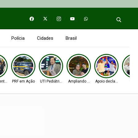
Polícia
Cidades
Brasil
entos
PRF em Ação
UTI Pediátrica
Ampliando as bases
Apoio declarado
Obra