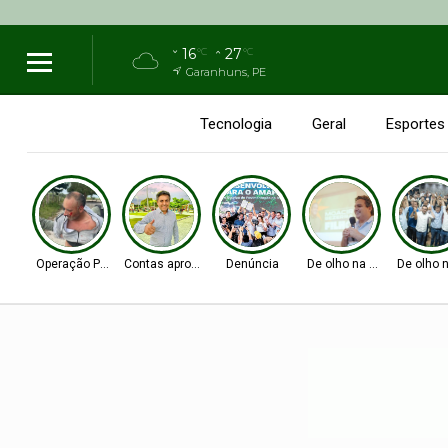
16
27
°C
°C
Garanhuns, PE
Tecnologia
Geral
Esportes
Operação Policial
Contas aprovadas
Denúncia
De olho na Alepe
De olho 