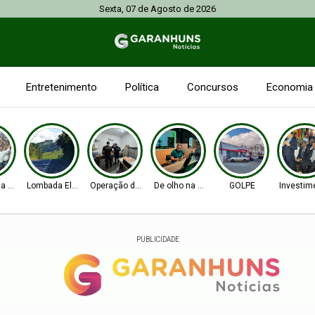
Sexta, 07 de Agosto de 2026
Entretenimento
Política
Concursos
Economia
na Senado
Lombada Eletrônica
Operação da PF e CGU
De olho na Alepe
GOLPE
Investim
PUBLICIDADE