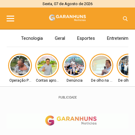
Sexta, 07 de Agosto de 2026
Tecnologia
Geral
Esportes
Entretenimen
Operação Policial
Contas aprovadas
Denúncia
De olho na Alepe
De olho n
PUBLICIDADE