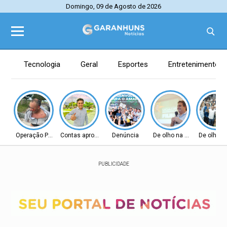
Domingo, 09 de Agosto de 2026
Tecnologia
Geral
Esportes
Entretenimento
Operação Policial
Contas aprovadas
Denúncia
De olho na Alepe
De olho n
PUBLICIDADE