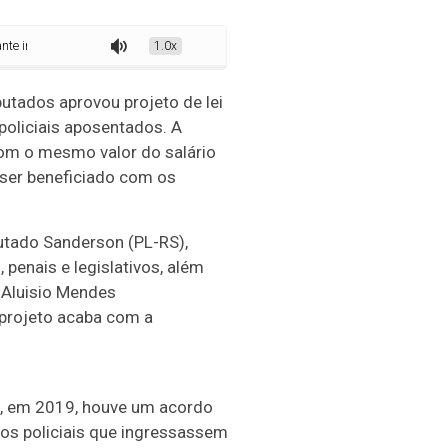
tegralidade e paridade a policiais
1.0x
tados aprovou projeto de lei
 policiais aposentados. A
 com o mesmo valor do salário
e ser beneficiado com os
utado Sanderson (PL-RS),
s, penais e legislativos, além
o Aluisio Mendes
 projeto acaba com a
l, em 2019, houve um acordo
dos policiais que ingressassem