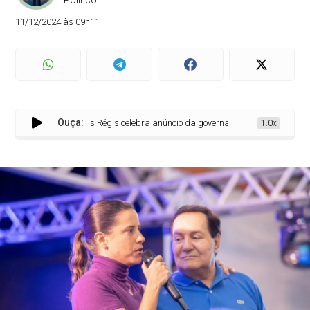
Político
11/12/2024 às 09h11
Ouça:
Izaías Régis celebra anúncio da governadora Raquel Lyra sobre 
1.0x