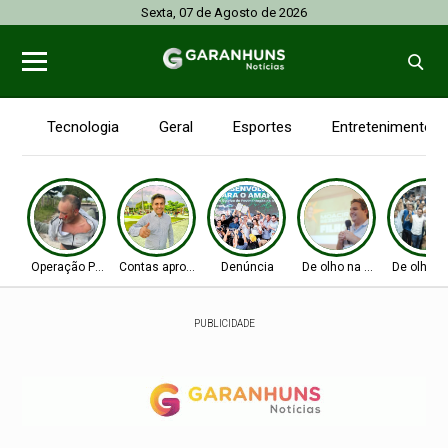
Sexta, 07 de Agosto de 2026
Tecnologia
Geral
Esportes
Entretenimento
Operação Policial
Contas aprovadas
Denúncia
De olho na Alepe
De olho n
PUBLICIDADE