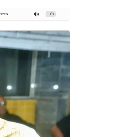
 do São João em Canhotinho e destaca fortalecimento da tradição
1.0x