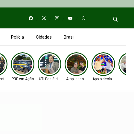
Polícia
Cidades
Brasil
entos
PRF em Ação
UTI Pediátrica
Ampliando as bases
Apoio declarado
Obra