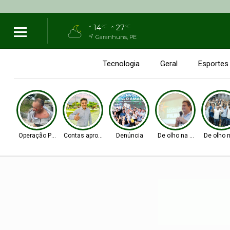
14
27
°C
°C
Garanhuns, PE
Tecnologia
Geral
Esportes
Operação Policial
Contas aprovadas
Denúncia
De olho na Alepe
De olho 