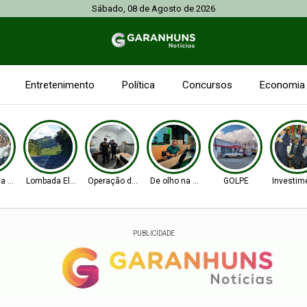
Sábado, 08 de Agosto de 2026
Entretenimento
Política
Concursos
Economia
na Senado
Lombada Eletrônica
Operação da PF e CGU
De olho na Alepe
GOLPE
Investim
PUBLICIDADE