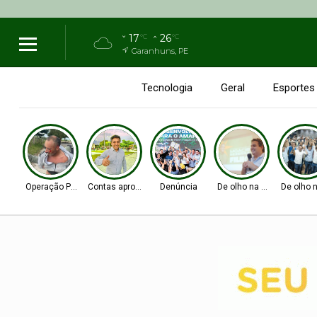
17
26
°C
°C
Garanhuns, PE
Tecnologia
Geral
Esportes
Operação Policial
Contas aprovadas
Denúncia
De olho na Alepe
De olho 