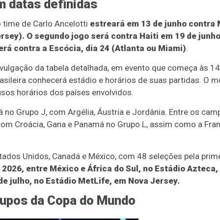
m datas definidas
 time de Carlo Ancelotti
estreará em 13 de junho contra 
rsey). O segundo jogo será contra Haiti em 19 de junho 
erá contra a Escócia, dia 24 (Atlanta ou Miami)
.
ivulgação da tabela detalhada, em evento que começa às 14h
ileira conhecerá estádio e horários de suas partidas. O m
sos horários dos países envolvidos.
á no Grupo J, com Argélia, Áustria e Jordânia. Entre os camp
, com Croácia, Gana e Panamá no Grupo L, assim como a Fra
ados Unidos, Canadá e México, com 48 seleções pela prime
2026, entre México e África do Sul, no Estádio Azteca,
de julho, no Estádio MetLife, em Nova Jersey.
rupos da Copa do Mundo