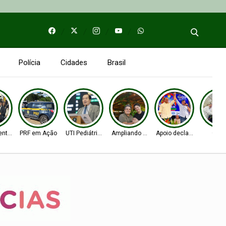
Polícia
Cidades
Brasil
entos
PRF em Ação
UTI Pediátrica
Ampliando as bases
Apoio declarado
Obra