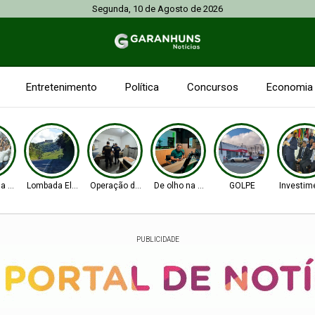
Segunda, 10 de Agosto de 2026
Entretenimento
Política
Concursos
Economia
na Senado
Lombada Eletrônica
Operação da PF e CGU
De olho na Alepe
GOLPE
Investim
PUBLICIDADE