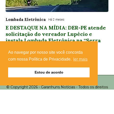
Lombada Eletrônica
Há 2 meses
E DESTAQUE NA MÍDIA: DER-PE atende
solicitação do vereador Lupécio e
instala Lombada Eletrônica na “Serra
dos Bois”, entre Angelim e São João
Ao navegar por nosso site você concorda
Confira na matéria:
com nossa Política de Privacidade.
ler mais
Estou de acordo
© Copyright 2026 - Garanhuns Notícias - Todos os direitos
reservados