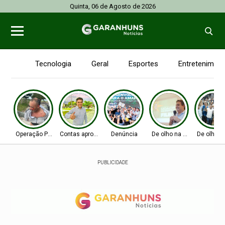
Quinta, 06 de Agosto de 2026
Tecnologia
Geral
Esportes
Entretenimen
Operação Policial
Contas aprovadas
Denúncia
De olho na Alepe
De olho n
PUBLICIDADE