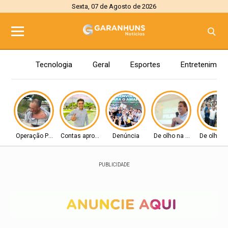
Sexta, 07 de Agosto de 2026
Tecnologia
Geral
Esportes
Entretenimen
Operação Policial
Contas aprovadas
Denúncia
De olho na Alepe
De olho n
PUBLICIDADE