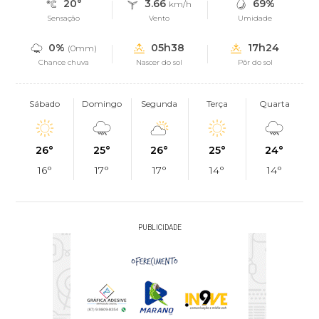
20°
3.66
69%
km/h
Sensação
Vento
Umidade
0%
05h38
17h24
(0mm)
Chance chuva
Nascer do sol
Pôr do sol
Sábado
Domingo
Segunda
Terça
Quarta
26°
25°
26°
25°
24°
16°
17°
17°
14°
14°
PUBLICIDADE