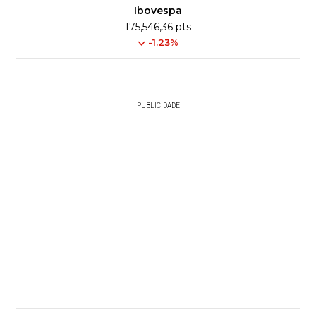
Ibovespa
175,546,36 pts
-1.23%
PUBLICIDADE