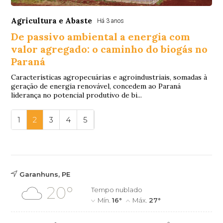
Agricultura e Abaste
Há 3 anos
De passivo ambiental a energia com
valor agregado: o caminho do biogás no
Paraná
Características agropecuárias e agroindustriais, somadas à
geração de energia renovável, concedem ao Paraná
liderança no potencial produtivo de bi...
1
2
3
4
5
Garanhuns, PE
20°
Tempo nublado
Mín.
16°
Máx.
27°