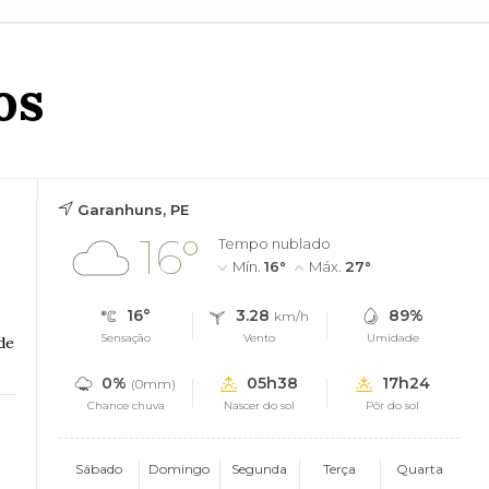
os
Garanhuns, PE
16°
Tempo nublado
Mín.
16°
Máx.
27°
16°
3.28
89%
km/h
Sensação
Vento
Umidade
de
0%
05h38
17h24
(0mm)
Chance chuva
Nascer do sol
Pôr do sol
Sábado
Domingo
Segunda
Terça
Quarta