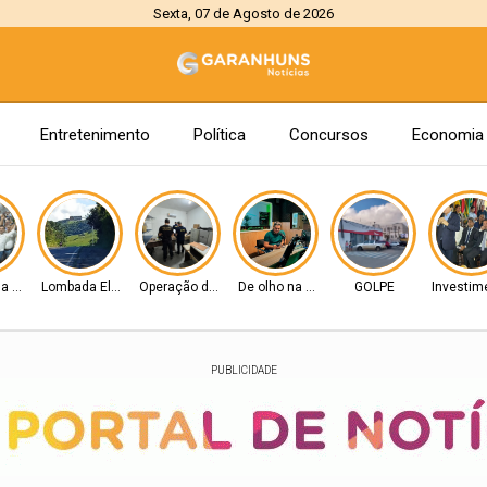
Sexta, 07 de Agosto de 2026
Entretenimento
Política
Concursos
Economia
na Senado
Lombada Eletrônica
Operação da PF e CGU
De olho na Alepe
GOLPE
Investim
PUBLICIDADE