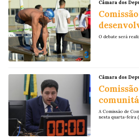
Câmara dos Dep
Comissão
desenvol
O debate será reali
Câmara dos Dep
Comissão 
comunitá
A Comissão de Comu
nesta quarta-feira (