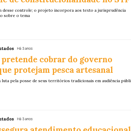
m desse controle; o projeto incorpora aos texto a jurisprudência
mo sobre o tema
utados
Há 3 anos
 pretende cobrar do governo
ue protejam pesca artesanal
luta pela posse de seus territórios tradicionais em audiência públi
utados
Há 3 anos
assegura atendimento educaciona