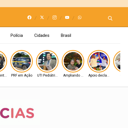
Polícia
Cidades
Brasil
entos
PRF em Ação
UTI Pediátrica
Ampliando as bases
Apoio declarado
Obra