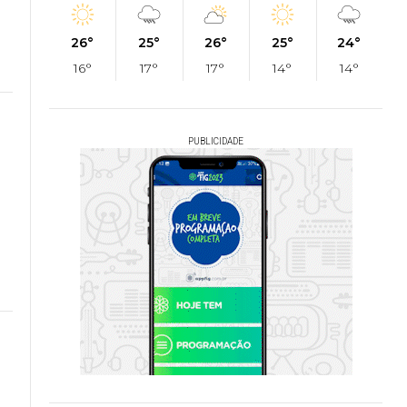
26°
25°
26°
25°
24°
16°
17°
17°
14°
14°
PUBLICIDADE