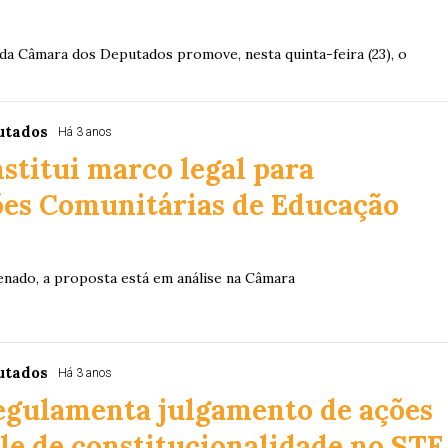
a Câmara dos Deputados promove, nesta quinta-feira (23), o
utados
Há 3 anos
nstitui marco legal para
ões Comunitárias de Educação
enado, a proposta está em análise na Câmara
utados
Há 3 anos
regulamenta julgamento de ações
le de constitucionalidade no STF