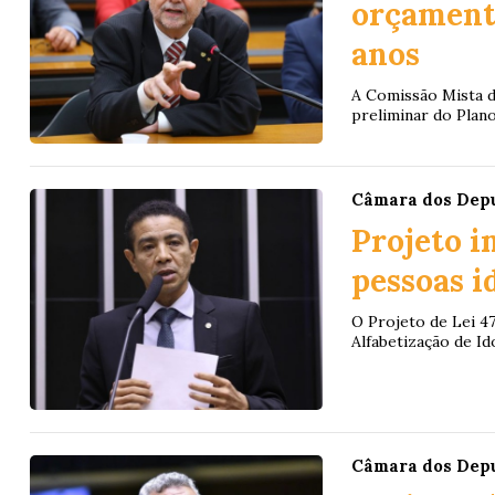
orçament
anos
A Comissão Mista d
preliminar do Plano
Câmara dos Dep
Projeto i
pessoas i
O Projeto de Lei 47
Alfabetização de Id
Câmara dos Dep