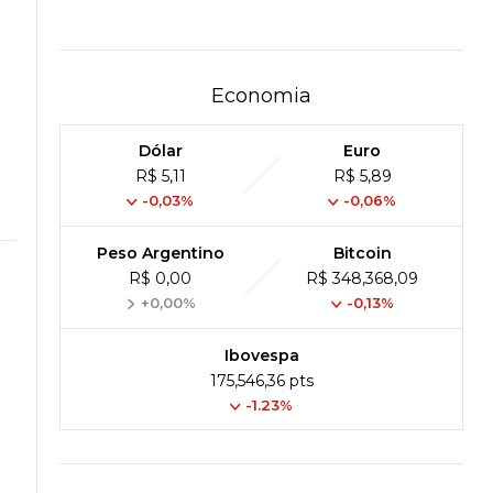
Economia
Dólar
Euro
R$ 5,11
R$ 5,89
-0,03%
-0,06%
Peso Argentino
Bitcoin
R$ 0,00
R$ 348,368,09
+0,00%
-0,13%
Ibovespa
175,546,36 pts
-1.23%