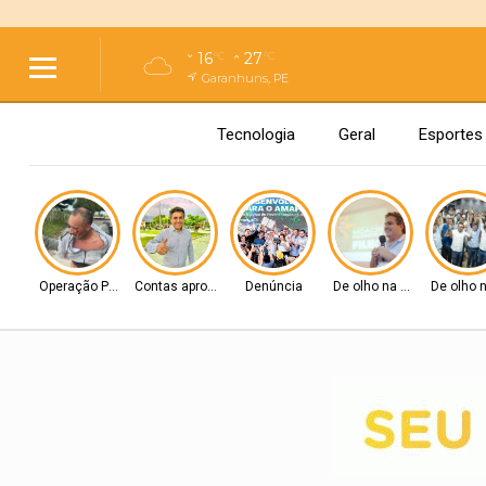
16
27
°C
°C
Garanhuns, PE
Tecnologia
Geral
Esportes
Operação Policial
Contas aprovadas
Denúncia
De olho na Alepe
De olho 