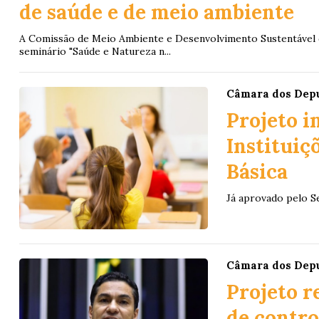
de saúde e de meio ambiente
A Comissão de Meio Ambiente e Desenvolvimento Sustentável d
seminário "Saúde e Natureza n...
Câmara dos Dep
Projeto i
Instituiç
Básica
Já aprovado pelo S
Câmara dos Dep
Projeto 
de contro