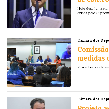
Hoje duas lei trata
criada pelo Supre
Câmara dos Dep
Comissão
medidas q
Pescadores relatam 
Câmara dos Dep
Projeto 