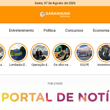
Sexta, 07 de Agosto de 2026
Entretenimento
Política
Concursos
Economia
na Senado
Lombada Eletrônica
Operação da PF e CGU
De olho na Alepe
GOLPE
Investim
PUBLICIDADE