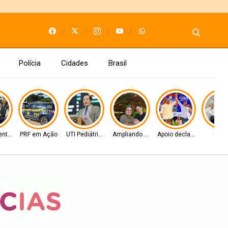
Polícia
Cidades
Brasil
entos
PRF em Ação
UTI Pediátrica
Ampliando as bases
Apoio declarado
Obra