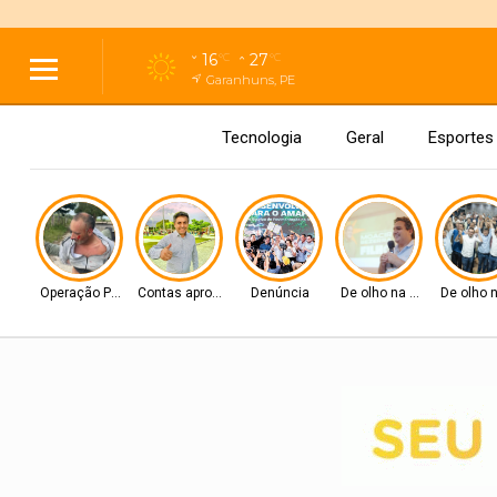
16
27
°C
°C
Garanhuns, PE
Tecnologia
Geral
Esportes
Operação Policial
Contas aprovadas
Denúncia
De olho na Alepe
De olho 