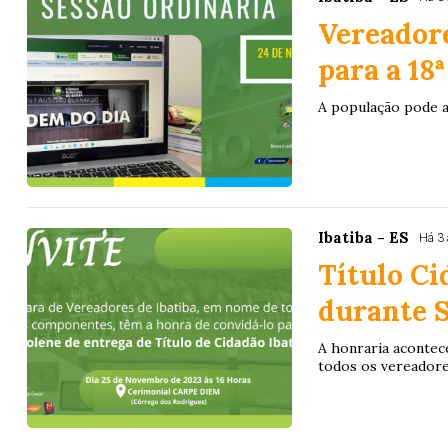
Vereadore
para a 18
A população pode a
Ibatiba - ES
Há 3
Título Ci
durante S
A honraria acontec
todos os vereadore