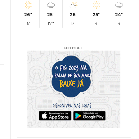
26°
25°
26°
25°
24°
16°
17°
17°
14°
14°
PUBLICIDADE