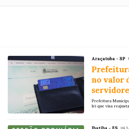
Araçatuba - SP
Prefeitu
no valor 
servidore
Prefeitura Municip
lei que visa reajust
Ibatiba - ES
Há 3