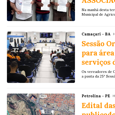
ASSOCIA
Na manhã desta terç
Municipal de Agricul
Camaçari - BA
H
Sessão Or
para área
serviços 
Os vereadores de C
a pauta da 25ª Sessã
Petrolina - PE
H
Edital da
publicad