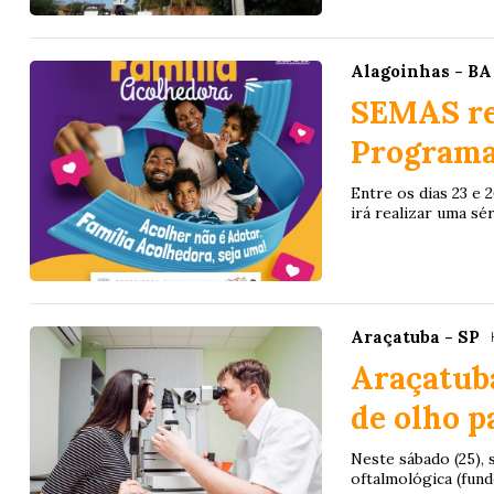
Alagoinhas - BA
SEMAS rea
Programa
Entre os dias 23 e 
irá realizar uma sér
Araçatuba - SP
Araçatub
de olho p
Neste sábado (25), 
oftalmológica (fund