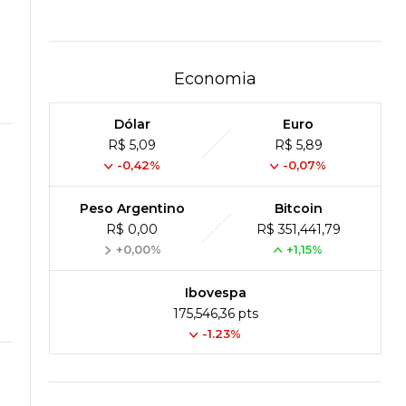
Economia
Dólar
Euro
R$ 5,09
R$ 5,89
-0,42%
-0,07%
Peso Argentino
Bitcoin
R$ 0,00
R$ 351,441,79
+0,00%
+1,15%
Ibovespa
175,546,36 pts
-1.23%