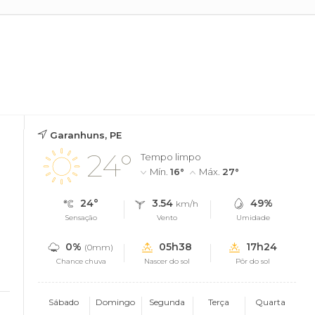
Garanhuns, PE
24°
Tempo limpo
Mín.
16°
Máx.
27°
24°
3.54
49%
km/h
Sensação
Vento
Umidade
0%
05h38
17h24
(0mm)
Chance chuva
Nascer do sol
Pôr do sol
Sábado
Domingo
Segunda
Terça
Quarta