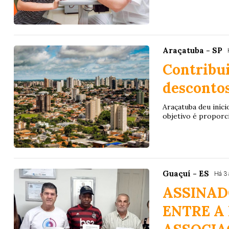
Araçatuba - SP
Contribu
descontos
Araçatuba deu iníc
objetivo é proporci
Guaçuí - ES
Há 3
ASSINAD
ENTRE A