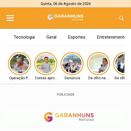
Quinta, 06 de Agosto de 2026
Tecnologia
Geral
Esportes
Entretenimento
Operação Policial
Contas aprovadas
Denúncia
De olho na Alepe
De olho n
PUBLICIDADE