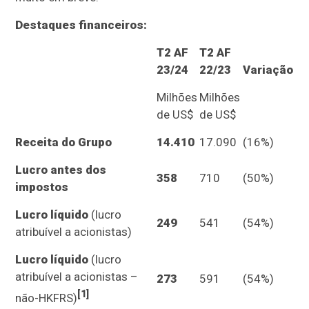
Destaques financeiros:
T2 AF
T2 AF
23/24
22/23
Variação
Milhões
Milhões
de US$
de US$
Receita do Grupo
14.410
17.090
(16%)
Lucro antes dos
358
710
(50%)
impostos
Lucro líquido
(lucro
249
541
(54%)
atribuível a acionistas)
Lucro líquido
(lucro
atribuível a acionistas –
273
591
(54%)
[1]
não-HKFRS)