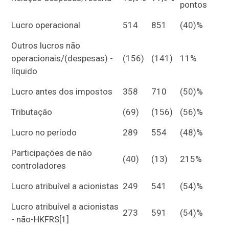
pontos
Lucro operacional
514
851
(40)%
Outros lucros não
operacionais/(despesas) -
(156)
(141)
11%
líquido
Lucro antes dos impostos
358
710
(50)%
Tributação
(69)
(156)
(56)%
Lucro no período
289
554
(48)%
Participações de não
(40)
(13)
215%
controladores
Lucro atribuível a acionistas
249
541
(54)%
Lucro atribuível a acionistas
273
591
(54)%
- não-HKFRS
[1]