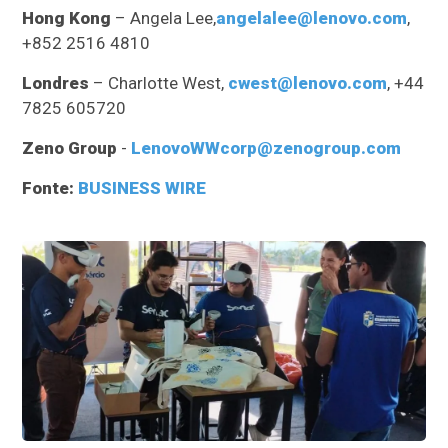
Hong Kong
– Angela Lee,
angelalee@lenovo.com
,
+852 2516 4810
Londres
– Charlotte West,
cwest@lenovo.com
, +44
7825 605720
Zeno Group
-
LenovoWWcorp@zenogroup.com
Fonte:
BUSINESS WIRE