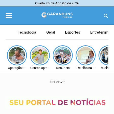
Quarta, 05 de Agosto de 2026
Tecnologia
Geral
Esportes
Entretenimen
Operação Policial
Contas aprovadas
Denúncia
De olho na Alepe
De olho n
PUBLICIDADE