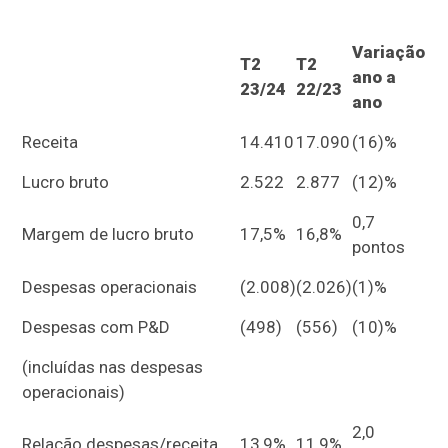
Variação
T2
T2
ano a
23/24
22/23
ano
Receita
14.410
17.090
(16)%
Lucro bruto
2.522
2.877
(12)%
0,7
Margem de lucro bruto
17,5%
16,8%
pontos
Despesas operacionais
(2.008)
(2.026)
(1)%
Despesas com P&D
(498)
(556)
(10)%
(incluídas nas despesas
operacionais)
2,0
Relação despesas/receita
13,9%
11,9%