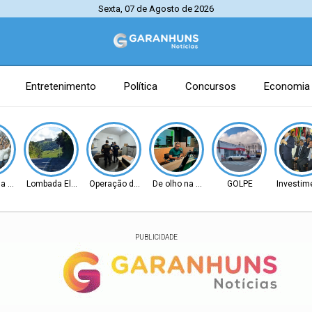
Sexta, 07 de Agosto de 2026
Entretenimento
Política
Concursos
Economia
na Senado
Lombada Eletrônica
Operação da PF e CGU
De olho na Alepe
GOLPE
Investim
PUBLICIDADE