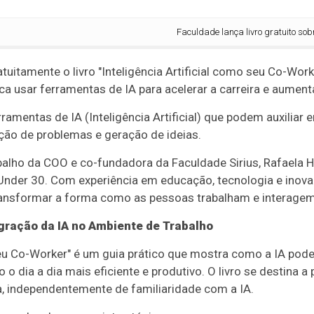
Faculdade lança livro gratuito sobre us
tuitamente o livro "Inteligência Artificial como seu Co-Wor
 usar ferramentas de IA para acelerar a carreira e aumenta
erramentas de IA (Inteligência Artificial) que podem auxiliar
ução de problemas e geração de ideias.
rabalho da COO e co-fundadora da Faculdade Sirius, Rafaela 
nder 30. Com experiência em educação, tecnologia e inova
nsformar a forma como as pessoas trabalham e interagem
egração da IA no Ambiente de Trabalho
 seu Co-Worker" é um guia prático que mostra como a IA po
 o dia a dia mais eficiente e produtivo. O livro se destina a
ia, independentemente de familiaridade com a IA.