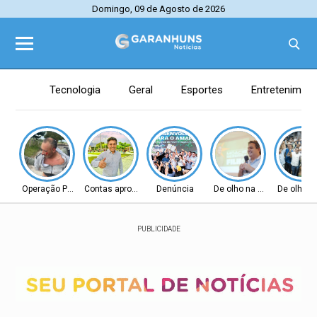
Domingo, 09 de Agosto de 2026
Tecnologia
Geral
Esportes
Entretenimen
Operação Policial
Contas aprovadas
Denúncia
De olho na Alepe
De olho n
PUBLICIDADE