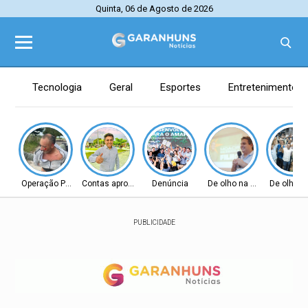
Quinta, 06 de Agosto de 2026
Tecnologia
Geral
Esportes
Entretenimento
Operação Policial
Contas aprovadas
Denúncia
De olho na Alepe
De olho n
PUBLICIDADE