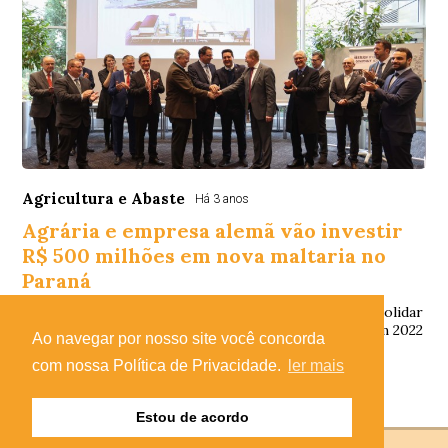
Agricultura e Abaste
Há 3 anos
Agrária e empresa alemã vão investir
R$ 500 milhões em nova maltaria no
Paraná
Com esse novo empreendimento, o Paraná vai se consolidar
ainda mais como maior produtor de cevada do País. Em 2022
Ao navegar por nosso site você concorda
foram produzidas 355 mil tonela...
com nossa Política de Privacidade.
ler mais
Estou de acordo