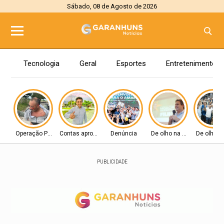
Sábado, 08 de Agosto de 2026
Tecnologia
Geral
Esportes
Entretenimento
Operação Policial
Contas aprovadas
Denúncia
De olho na Alepe
De olho n
PUBLICIDADE