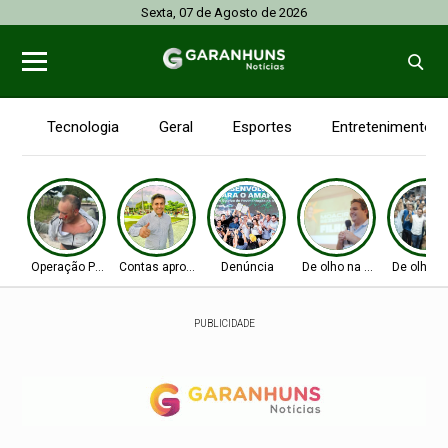
Sexta, 07 de Agosto de 2026
Tecnologia
Geral
Esportes
Entretenimento
Operação Policial
Contas aprovadas
Denúncia
De olho na Alepe
De olho n
PUBLICIDADE