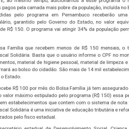
. E, ao mesmo tempo, adicionamos a esse programa o No
 pagos pela camada mais pobre da população, incluída no Bo
ndidas pelo programa em Pernambuco receberão uma p
ário, garantido pelo Governo do Estado, no valor equiv
 de R$ 150. O programa vai atingir 34% da população p
olsa Família que recebem menos de R$ 150 mensais, o 
iscal Solidária. Basta que o usuário informe o CPF no m
entos, material de higiene pessoal, material de limpeza e
rnará ao bolso do cidadão. São mais de 14 mil estabelecim
 o Estado.
recebe R$ 100 por mês do Bolsa Família já tem assegurado
 o valor máximo estipulado pelo programa (R$ 150) essa p
 em estabelecimentos que contem com o sistema de nota fis
scal Solidária é uma iniciativa de educação tributária e ref
ados pelo fisco estadual.
ecretário estadual de Desenvolvimento Social, Criança