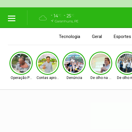
14
25
°C
°C
Garanhuns, PE
Tecnologia
Geral
Esportes
Operação Policial
Contas aprovadas
Denúncia
De olho na Alepe
De olho 