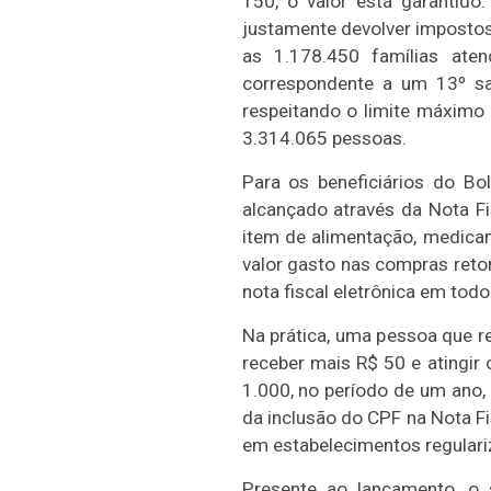
150, o valor está garantido
justamente devolver impostos
as 1.178.450 famílias ate
correspondente a um 13º sal
respeitando o limite máximo
3.314.065 pessoas.
Para os beneficiários do B
alcançado através da Nota F
item de alimentação, medicam
valor gasto nas compras reto
nota fiscal eletrônica em todo
Na prática, uma pessoa que 
receber mais R$ 50 e atingir
1.000, no período de um ano,
da inclusão do CPF na Nota Fi
em estabelecimentos regulariz
Presente ao lançamento, o s