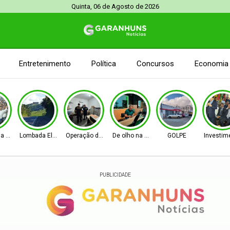
Quinta, 06 de Agosto de 2026
Entretenimento
Política
Concursos
Economia
na Senado
Lombada Eletrônica
Operação da PF e CGU
De olho na Alepe
GOLPE
Investim
PUBLICIDADE