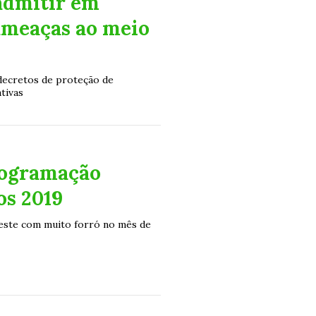
admitir em
ameaças ao meio
decretos de proteção de
tivas
rogramação
os 2019
ste com muito forró no mês de