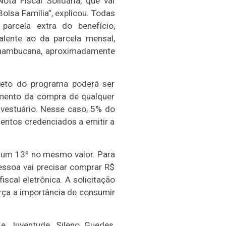
ta Fiscal Solidária, que vai
lsa Família”, explicou. Todas
arcela extra do benefício,
alente ao da parcela mensal,
ernambucana, aproximadamente
teto do programa poderá ser
omento da compra de qualquer
 vestuário. Nesse caso, 5% do
entos credenciados a emitir a
 um 13º no mesmo valor. Para
essoa vai precisar comprar R$
cal eletrônica. A solicitação
orça a importância de consumir
 e Juventude, Sileno Guedes,