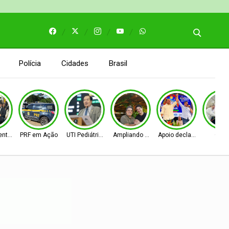
Polícia
Cidades
Brasil
entos
PRF em Ação
UTI Pediátrica
Ampliando as bases
Apoio declarado
Obra