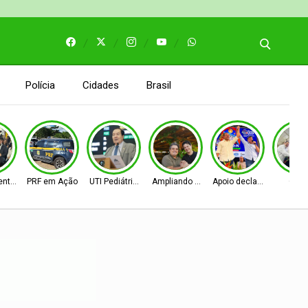
Polícia
Cidades
Brasil
entos
PRF em Ação
UTI Pediátrica
Ampliando as bases
Apoio declarado
Obra