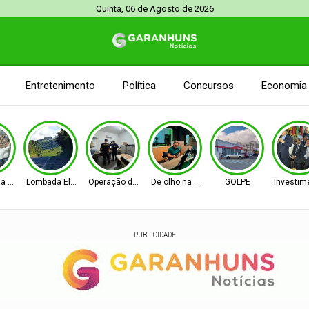
Quinta, 06 de Agosto de 2026
Entretenimento
Política
Concursos
Economia
na Senado
Lombada Eletrônica
Operação da PF e CGU
De olho na Alepe
GOLPE
Investim
PUBLICIDADE