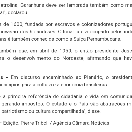
 Petrolina, Garanhuns deve ser lembrada também como mar
l”, declarou.
de 1600, fundada por escravos e colonizadores portugue
 invasão dos holandeses. O local já era ocupado pelos ind
uns é também conhecida como a Suíça Pernambucana.
ambém que, em abril de 1959, o então presidente Jusce
ra o desenvolvimento do Nordeste, afirmando que havi
os -
Em discurso encaminhado ao Plenário, o presiden
nicípios para a cultura e a economia brasileiras.
 a primeira referência de cidadania e vida em comunida
gerando impostos. O estado e o País são abstrações mais
patriotismo ou cultura compartilhada”, disse.
 Edição: Pierre Triboli / Agência Câmara Notícias