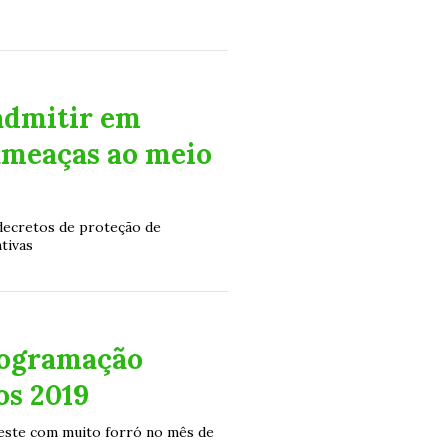
admitir em
ameaças ao meio
decretos de proteção de
tivas
rogramação
os 2019
ste com muito forró no mês de