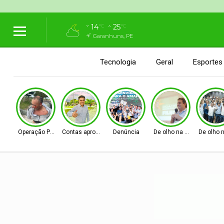
14
25
°C
°C
Garanhuns, PE
Tecnologia
Geral
Esportes
Operação Policial
Contas aprovadas
Denúncia
De olho na Alepe
De olho 