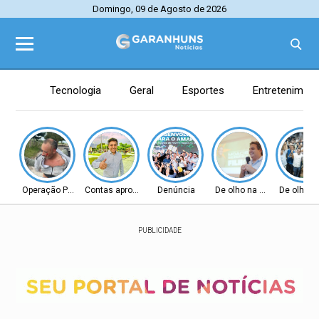
Domingo, 09 de Agosto de 2026
Tecnologia
Geral
Esportes
Entretenimen
Operação Policial
Contas aprovadas
Denúncia
De olho na Alepe
De olho n
PUBLICIDADE