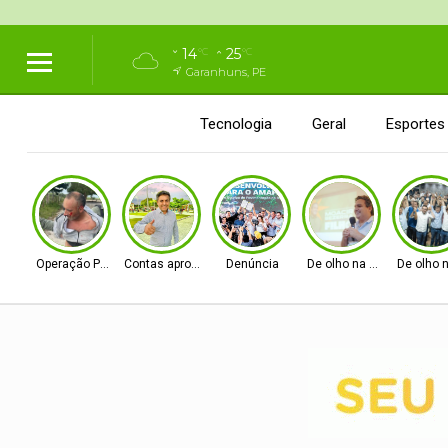
14
25
°C
°C
Garanhuns, PE
Tecnologia
Geral
Esportes
Operação Policial
Contas aprovadas
Denúncia
De olho na Alepe
De olho 