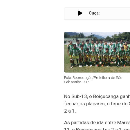
Ouça:
Foto: Reprodução/Prefeitura de São
Sebastião - SP
No Sub-13, o Boiçucanga ganho
fechar os placares, o time do
2 a 1.
As partidas de ida entre Mare
11, o Boiçucanga fez 2 a 1; no 