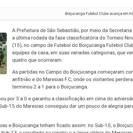
Boiçucanga Futebol Clube avança em três cate
A Prefeitura de São Sebastião, por meio da Secretaria
a última rodada da fase classificatória do Torneio Nov
(15), no campo de Futebol do Boiçucanga Futebol Clu
equipes da casa, em suas variadas categorias, que ve
quatro que ocorreram.
As partidas no Campo do Boiçucanga começaram com
anfitrião e do Maresias F.C, onde os visitantes perder
terminou 2 a 1 para o Boiçucanga.
u por 3 a 0 e garantiu a classificação em cima do adversári
 Sub-15 do Maresias conseguiu dar um pouco de alegria par
sias e Boiçucanga tinham ficado assim: no Sub-10, o Boiçuc
Sub-13, o resultado se repetiu e a única vitória do Maresias 