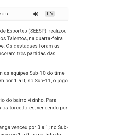
gorias no Torneio Novos Talentos
1.0x
 de Esportes (SEESP), realizou
os Talentos, na quarta-feira
be. Os destaques foram as
nceram três partidas das
 as equipes Sub-10 do time
am por 1 a 0; no Sub-11, o jogo
o do bairro vizinho. Para
a os torcedores, vencendo por
anga venceu por 3 a 1; no Sub-
veio no 1 a 0, na partida do