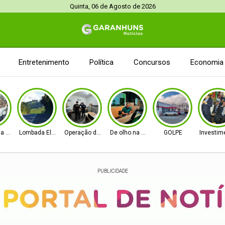
Quinta, 06 de Agosto de 2026
Entretenimento
Política
Concursos
Economia
na Senado
Lombada Eletrônica
Operação da PF e CGU
De olho na Alepe
GOLPE
Investim
PUBLICIDADE