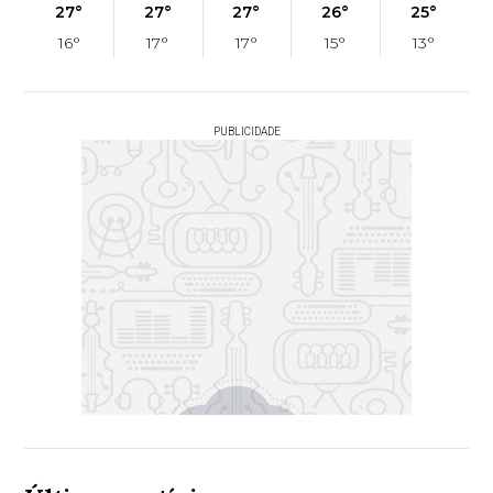
27°
27°
27°
26°
25°
16°
17°
17°
15°
13°
PUBLICIDADE