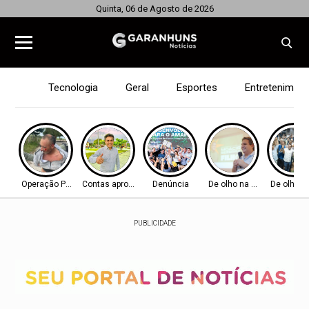
Quinta, 06 de Agosto de 2026
Tecnologia
Geral
Esportes
Entretenimen
Operação Policial
Contas aprovadas
Denúncia
De olho na Alepe
De olho n
PUBLICIDADE