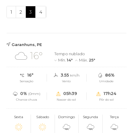
1
2
3
4
Garanhuns, PE
16°
Tempo nublado
Mín.
14°
Máx.
25°
16°
3.55
86%
km/h
Sensação
Vento
Umidade
0%
05h39
17h24
(0mm)
Chance chuva
Nascer do sol
Pôr do sol
Sexta
Sábado
Domingo
Segunda
Terça