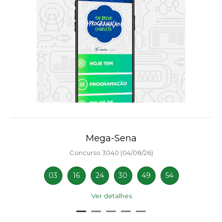
Mega-Sena
Concurso 3040 (04/08/26)
03
16
24
30
49
54
Ver detalhes